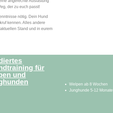
 eine artgerechte Auslastung
eg, der zu euch passt!
kenntnisse nötig. Dein Hund
ckruf kennen. Alles andere
aktuellen Stand und in eurem
diertes
dtraining für
pen und
ghunden
Welpen ab 8 Wochen
Junghunde 5-12 Monate