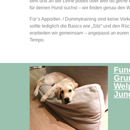
bellt und an der Leine pöbelt oder weil du gerne
für deinen Hund suchst – wir finden genau den W
Für’s Apportier- / Dummytraining sind keine Vor
sollte lediglich die Basics wie „Sitz“ und den Rü
erarbeiten wir gemeinsam – angepasst an euren 
Tempo.
Fun
Grun
Wel
Jun