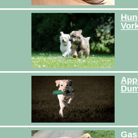
Hun
Vor
Appo
Dum
Gas